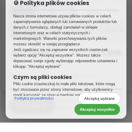
🍪 Polityka plików cookies
Nasza strona internetowa używa plików cookies w celach
zapamiętywania oglądanych lub zamawianych produktów lub
W momencie dokonywania płatności przez PayU wybierz opcję
danych z formularzy, obsługi zamówień w sklepie
Płacę Później
Twisto lub PayPo i zapłać za zakupu
do 30 dni od
internetowym oraz w celach statystycznych i
złożenia zamówienia
.
marketingowych. Warunki przechowywania tych plików
możesz określić w swojej przeglądarce.
Jeśli zgadzasz się na zapisanie wszystkich ciasteczek
Bezpieczne płatności:
wybierz opcję "Akceptuj wszystkie". Możesz także
dopasować swoje zgody wybierając odpowiednie ustawienia i
klikając "Akceptuj wybrane".
Masz 14-dniową
gwarancję zwrotu
zakupów!
Czym są pliki cookies
Pliki cookie (ciasteczka) to małe pliki tekstowe, które mogą
być stosowane przez strony internetowe, aby użytkownicy
mogli korzystać ze stron w bardziej sprawny sposób. Prawo
Polityka prywatności
Akceptuj wybrane
stanowi, że możemy przechowywać pliki cookie na
Namaste
»
Bransoletki z Intencją
»
☰ Kategorie
urządzeniu użytkownika, jeśli jest to niezbędne do
Bransoletka "Magnetyczna Bogini" z kryształem górskim, księżycowym, granatem i rubinem
Akceptuj wszystkie
funkcjonowania niniejszej strony. Do wszystkich innych
rodzajów plików cookie potrzebujemy zezwolenia
użytkownika.
Podobne przedmioty
Niniejsza strona korzysta z różnych rodzajów plików cookie.