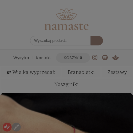
Wysyłka
|
Kontakt
KOSZYK
0
🪷 Wielka wyprzedaż
Bransoletki
Zestawy
Naszyjniki
%
new