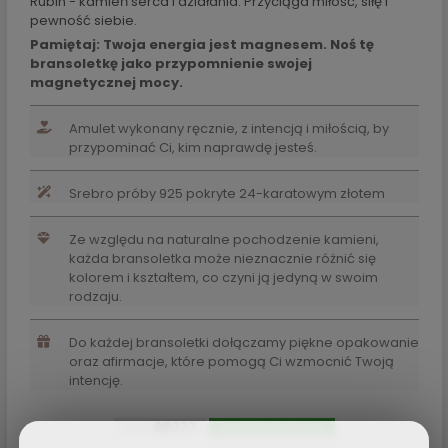
Rubin - kamień serca i działania. Przyciąga miłość, siłę i
pewność siebie.
Pamiętaj: Twoja energia jest magnesem. Noś tę
bransoletkę jako przypomnienie swojej
magnetycznej mocy.
Amulet wykonany ręcznie, z intencją i miłością, by
przypominać Ci, kim naprawdę jesteś.
Srebro próby 925 pokryte 24-karatowym złotem
Ze względu na naturalne pochodzenie kamieni,
każda bransoletka może nieznacznie różnić się
kolorem i kształtem, co czyni ją jedyną w swoim
rodzaju.
Do każdej bransoletki dołączamy piękne opakowanie
oraz afirmacje, które pomogą Ci wzmocnić Twoją
intencję.
Kod:
BB777
Produkt dostępny