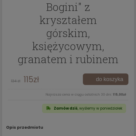
Bogini" z
kryształem
górskim,
księżycowym,
granatem i rubinem
115zł
134 zł
Najniższa cena w ciągu ostatnich 30 dni:
115,00zł
Zamów dziś
, wyślemy w poniedziałek
Opis przedmiotu