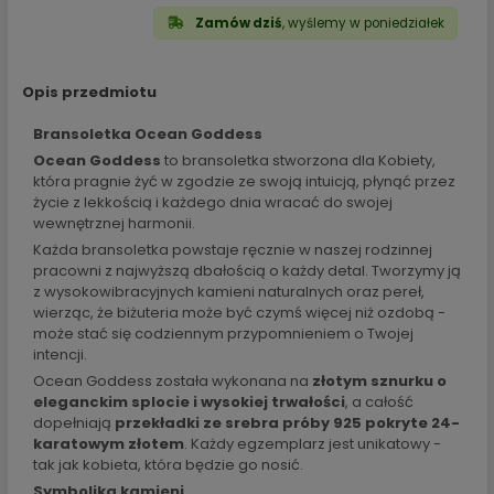
Zamów dziś
, wyślemy w poniedziałek
Opis przedmiotu
Bransoletka Ocean Goddess
Ocean Goddess
to bransoletka stworzona dla Kobiety,
która pragnie żyć w zgodzie ze swoją intuicją, płynąć przez
życie z lekkością i każdego dnia wracać do swojej
wewnętrznej harmonii.
Każda bransoletka powstaje ręcznie w naszej rodzinnej
pracowni z najwyższą dbałością o każdy detal. Tworzymy ją
z wysokowibracyjnych kamieni naturalnych oraz pereł,
wierząc, że biżuteria może być czymś więcej niż ozdobą -
może stać się codziennym przypomnieniem o Twojej
intencji.
Ocean Goddess została wykonana na
złotym sznurku o
eleganckim splocie i wysokiej trwałości
, a całość
dopełniają
przekładki ze srebra próby 925 pokryte 24-
karatowym złotem
. Każdy egzemplarz jest unikatowy -
tak jak kobieta, która będzie go nosić.
Symbolika kamieni